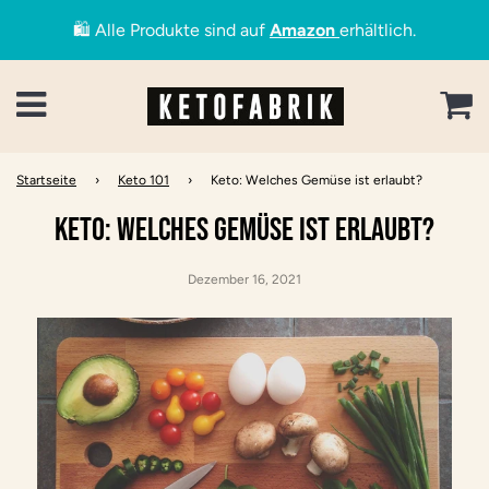
🛍️ Alle Produkte sind auf
Amazon
erhältlich.
Menü
W
Startseite
›
Keto 101
›
Keto: Welches Gemüse ist erlaubt?
KETO: WELCHES GEMÜSE IST ERLAUBT?
Dezember 16, 2021