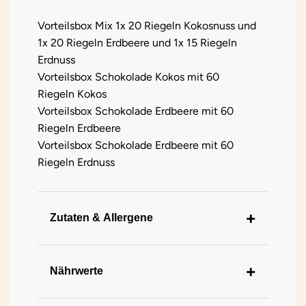
Vorteilsbox Mix 1x 20 Riegeln Kokosnuss und
1x 20 Riegeln Erdbeere und 1x 15 Riegeln
Erdnuss
Vorteilsbox Schokolade Kokos mit 60
Riegeln Kokos
Vorteilsbox Schokolade Erdbeere mit 60
Riegeln Erdbeere
Vorteilsbox Schokolade Erdbeere mit 60
Riegeln Erdnuss
Zutaten & Allergene
Kokos: Kokosflocken (34%), Füllstoff:
Polydextrose, Vollmilchschokolade 25%
Nährwerte
(Süßungsmittel: Maltit, Kakaobutter,
Vollmilchpulver, Kakaomasse, Emulgator: